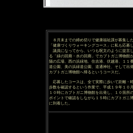
８月末までの締め切りで健康福祉課が募集し
「健康づくりウォーキングコース」に私も応募
議員になってから、いつも呪文のように提言
る「緑の回廊・水の回廊」でカブトガニ博物館
陽の広場、西の浜緑地、住吉港、伏越港、１１
道公園、美の浜緑道公園、道通神社、そして出
カブトガニ博物館へ帰るというコースだ。
応募したコースは、全て実際に歩いて距離・
歩数を確認するという作業で、平成１９年１０
１０時にカブトガニ博物館を出発し、１０箇所
ポイントで確認をしながら１５時にカブトガニ
に到着した。