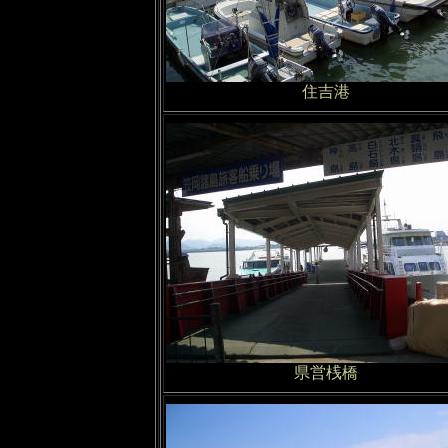
住吉港
県営桟橋