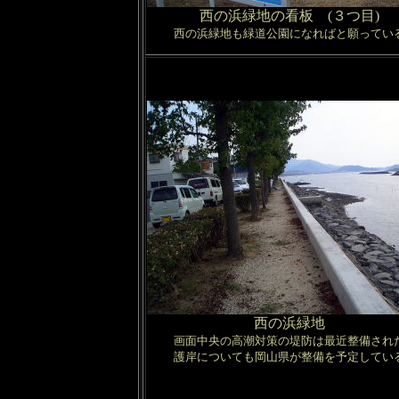
西の浜緑地の看板 (３つ目)
西の浜緑地も緑道公園になればと願ってい
西の浜緑地
画面中央の高潮対策の堤防は最近整備され
護岸についても岡山県が整備を予定してい