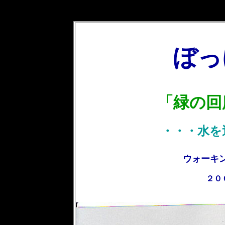
ぼっ
「緑の回
・・・水を
ウォーキ
２０