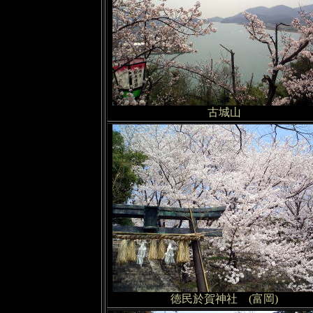
古城山
徳民於賀神社 (富岡)