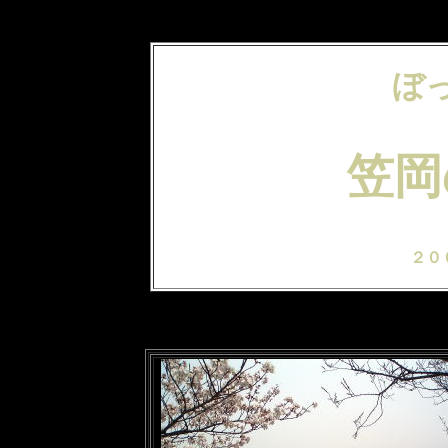
ぼ
笠岡
２０